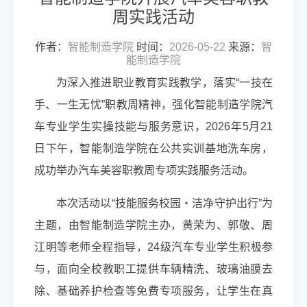
周实践活动
作者：
智能制造学院
时间：
2026-05-22
来源：
智
能制造学院
为深入推进职业教育实践教学，落实“一技在
手、一生无忧”职教周精神，强化智能制造学院汽
车专业学生实操技能与服务意识，2026年5月21
日下午，智能制造学院在公共实训基地洗车房，
成功举办汽车美容职教周专项实践服务活动。
本次活动以“技能服务校园・洁净守护出行”为
主题，由智能制造学院主办，黄荣为、郭敬、周
江明等老师全程指导，24级汽车专业学生积极参
与，面向全校教职工提供车辆精洗、玻璃油膜去
除、基础养护检查等免费专项服务，让学生在真